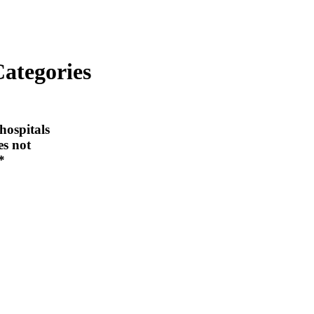
ategories
hospitals
es not
*